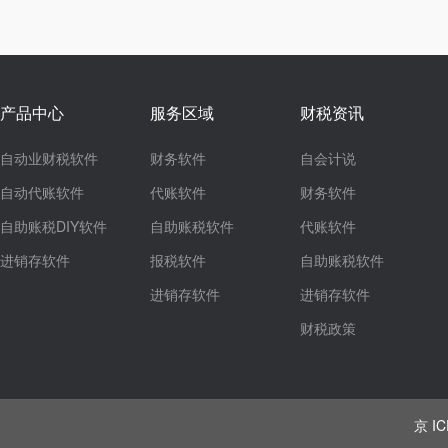
产品中心
服务区域
财税资讯
自动业财税软件
财务软件
自会计说
自动代账软件
代账软件
财务软件
自助账税DIY软件
自助账税软件
代账软件
进销存软件
报税软件
自助账税软件
进销存软件
进销存软件
财税政策
京 IC