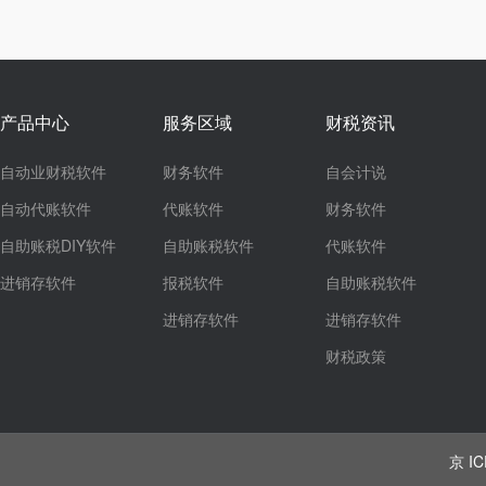
产品中心
服务区域
财税资讯
自动业财税软件
财务软件
自会计说
自动代账软件
代账软件
财务软件
自助账税DIY软件
自助账税软件
代账软件
进销存软件
报税软件
自助账税软件
进销存软件
进销存软件
财税政策
京 IC