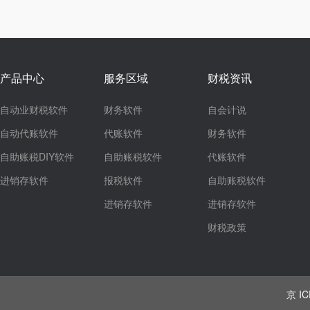
产品中心
服务区域
财税资讯
自动业财税软件
财务软件
自会计说
自动代账软件
代账软件
财务软件
自助账税DIY软件
自助账税软件
代账软件
进销存软件
报税软件
自助账税软件
进销存软件
进销存软件
财税政策
京 IC