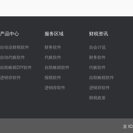
产品中心
服务区域
财税资讯
自动业财税软件
财务软件
自会计说
自动代账软件
代账软件
财务软件
自助账税DIY软件
自助账税软件
代账软件
进销存软件
报税软件
自助账税软件
进销存软件
进销存软件
财税政策
京 IC