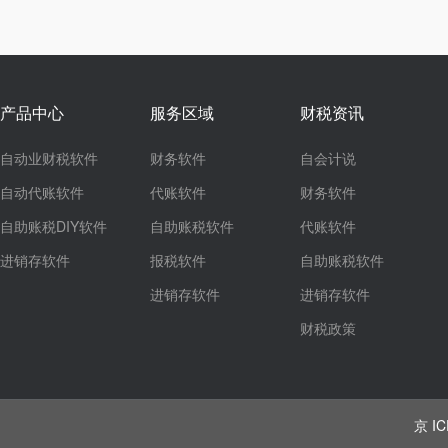
产品中心
服务区域
财税资讯
自动业财税软件
财务软件
自会计说
自动代账软件
代账软件
财务软件
自助账税DIY软件
自助账税软件
代账软件
进销存软件
报税软件
自助账税软件
进销存软件
进销存软件
财税政策
京 IC