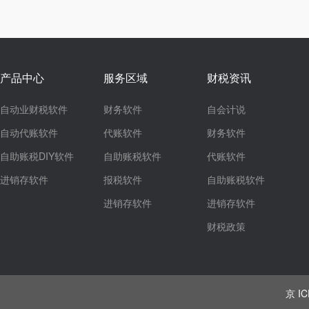
产品中心
服务区域
财税资讯
自动业财税软件
财务软件
自会计说
自动代账软件
代账软件
财务软件
自助账税DIY软件
自助账税软件
代账软件
进销存软件
报税软件
自助账税软件
进销存软件
进销存软件
财税政策
京 IC