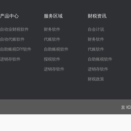
产品中心
服务区域
财税资讯
自动业财税软件
财务软件
自会计说
自动代账软件
代账软件
财务软件
自助账税DIY软件
自助账税软件
代账软件
进销存软件
报税软件
自助账税软件
进销存软件
进销存软件
财税政策
京 IC