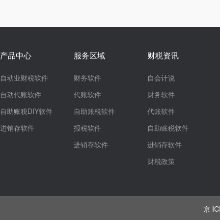
产品中心
服务区域
财税资讯
自动业财税软件
财务软件
自会计说
自动代账软件
代账软件
财务软件
自助账税DIY软件
自助账税软件
代账软件
进销存软件
报税软件
自助账税软件
进销存软件
进销存软件
财税政策
京 IC