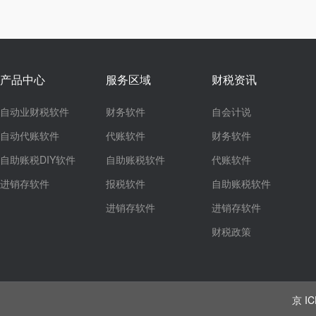
产品中心
服务区域
财税资讯
自动业财税软件
财务软件
自会计说
自动代账软件
代账软件
财务软件
自助账税DIY软件
自助账税软件
代账软件
进销存软件
报税软件
自助账税软件
进销存软件
进销存软件
财税政策
京 IC