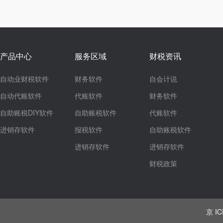
产品中心
服务区域
财税资讯
自动业财税软件
财务软件
自会计说
自动代账软件
代账软件
财务软件
自助账税DIY软件
自助账税软件
代账软件
进销存软件
报税软件
自助账税软件
进销存软件
进销存软件
财税政策
京 IC