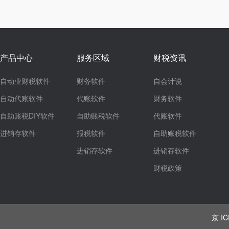
产品中心
服务区域
财税资讯
自动业财税软件
财务软件
自会计说
自动代账软件
代账软件
财务软件
自助账税DIY软件
自助账税软件
代账软件
进销存软件
报税软件
自助账税软件
进销存软件
进销存软件
财税政策
京 IC