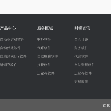
产品中心
服务区域
财税资讯
自动业财税软件
财务软件
自会计说
自动代账软件
代账软件
财务软件
自助账税DIY软件
自助账税软件
代账软件
进销存软件
报税软件
自助账税软件
进销存软件
进销存软件
财税政策
京 IC