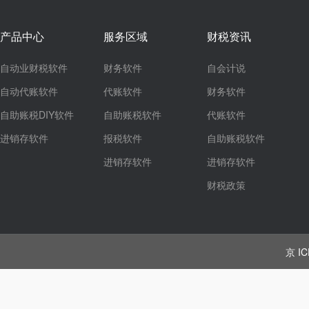
产品中心
服务区域
财税资讯
自动业财税软件
财务软件
自会计说
自动代账软件
代账软件
财务软件
自助账税DIY软件
自助账税软件
代账软件
进销存软件
报税软件
自助账税软件
进销存软件
进销存软件
财税政策
京 IC