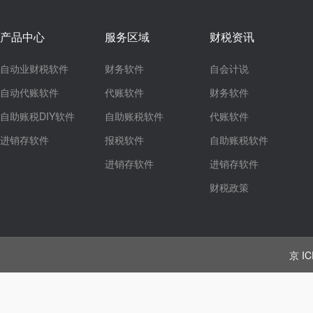
产品中心
服务区域
财税资讯
自动业财税软件
财务软件
自会计说
自动代账软件
代账软件
财务软件
自助账税DIY软件
自助账税软件
代账软件
进销存软件
报税软件
自助账税软件
进销存软件
进销存软件
财税政策
京 IC