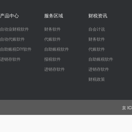
产品中心
服务区域
财税资讯
自动业财税软件
财务软件
自会计说
自动代账软件
代账软件
财务软件
自助账税DIY软件
自助账税软件
代账软件
进销存软件
报税软件
自助账税软件
进销存软件
进销存软件
财税政策
京 IC