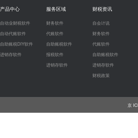
产品中心
服务区域
财税资讯
自动业财税软件
财务软件
自会计说
自动代账软件
代账软件
财务软件
自助账税DIY软件
自助账税软件
代账软件
进销存软件
报税软件
自助账税软件
进销存软件
进销存软件
财税政策
京 IC